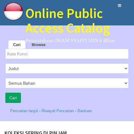
Online Public
Access Catalog
Perpustakaan IMAM SYAFI'I MIN 6 Blitar
Cari
Browse
Pencarian lanjut
-
Riwayat Pencarian
-
Bantuan
KOLEKSI SERING DI PINJAM