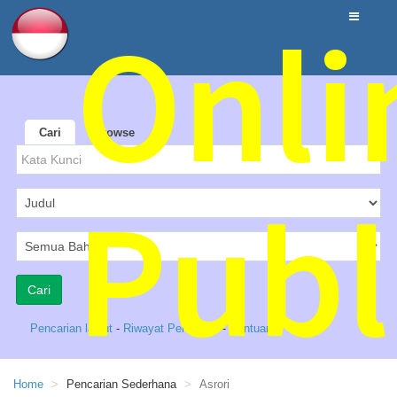
Onli
Cari
Browse
Publ
Pencarian lanjut
-
Riwayat Pencarian
-
Bantuan
Home
Pencarian Sederhana
Asrori