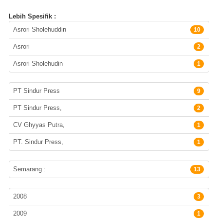
Lebih Spesifik :
Pengarang
Asrori Sholehuddin
10
Asrori
2
Asrori Sholehudin
1
Penerbit
PT Sindur Press
9
PT Sindur Press,
2
CV Ghyyas Putra,
1
PT. Sindur Press,
1
Lokasi Terbitan
Semarang :
13
Tahun Terbit
2008
3
2009
1