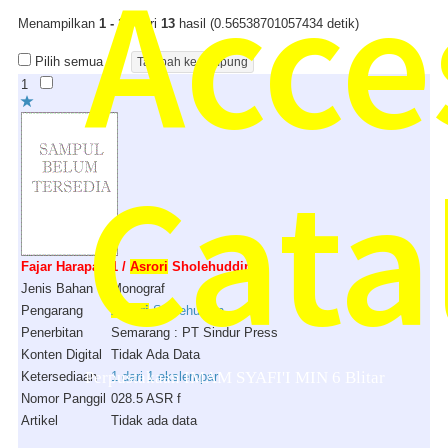
Acce
Menampilkan
1 - 10
dari
13
hasil (0.56538701057434 detik)
Pilih semua
1
Cata
Fajar Harapan 1 /
Asrori
Sholehuddin
Jenis Bahan
Monograf
Pengarang
Asrori
Sholehuddin
Penerbitan
Semarang : PT Sindur Press
Konten Digital
Tidak Ada Data
Perpustakaan IMAM SYAFI'I MIN 6 Blitar
Ketersediaan
1 dari 1 ekslempar
Nomor Panggil
028.5 ASR f
Artikel
Tidak ada data