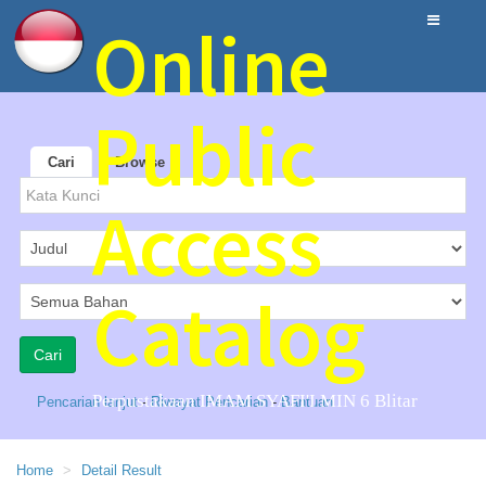
Online
Public
Cari
Browse
Access
Catalog
Perpustakaan IMAM SYAFI'I MIN 6 Blitar
Pencarian lanjut
-
Riwayat Pencarian
-
Bantuan
Home
Detail Result