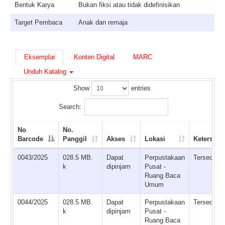
Bentuk Karya
Bukan fiksi atau tidak didefinisikan
Target Pembaca
Anak dan remaja
Eksemplar
Konten Digital
MARC
Unduh Katalog
Show
entries
Search:
No
No.
Barcode
Panggil
Akses
Lokasi
Ketersedi
0043/2025
028.5 MB.
Dapat
Perpustakaan
Tersedia
k
dipinjam
Pusat -
Ruang Baca
Umum
0044/2025
028.5 MB.
Dapat
Perpustakaan
Tersedia
k
dipinjam
Pusat -
Ruang Baca