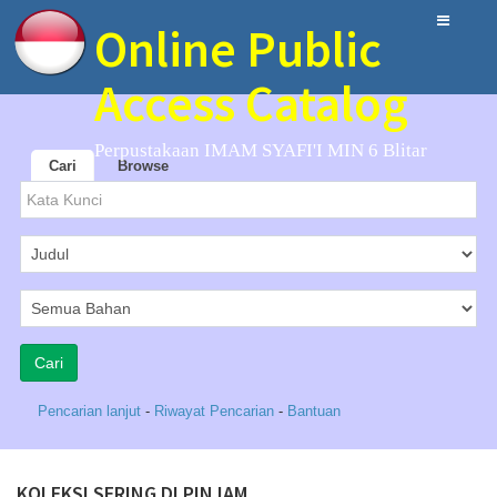
Online Public
Access Catalog
Perpustakaan IMAM SYAFI'I MIN 6 Blitar
Cari
Browse
Pencarian lanjut
-
Riwayat Pencarian
-
Bantuan
KOLEKSI SERING DI PINJAM