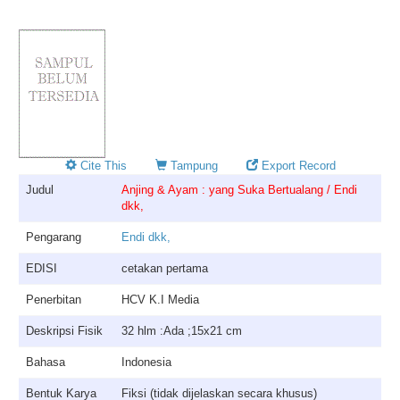
Cite This
Tampung
Export Record
Judul
Anjing & Ayam : yang Suka Bertualang / Endi
dkk,
Pengarang
Endi dkk,
EDISI
cetakan pertama
Penerbitan
HCV K.I Media
Deskripsi Fisik
32 hlm :Ada ;15x21 cm
Bahasa
Indonesia
Bentuk Karya
Fiksi (tidak dijelaskan secara khusus)