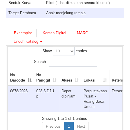
Bentuk Karya
Fiksi (tidak dijelaskan secara khusus)
Target Pembaca
Anak menjelang remaja
Eksemplar
Konten Digital
MARC
Unduh Katalog
Show
entries
Search:
No
No.
Barcode
Panggil
Akses
Lokasi
Ketersedi
0678/2023
028.5 DJU
Dapat
Perpustakaan
Tersedia
p
dipinjam
Pusat -
Ruang Baca
Umum
Showing 1 to 1 of 1 entries
Previous
1
Next