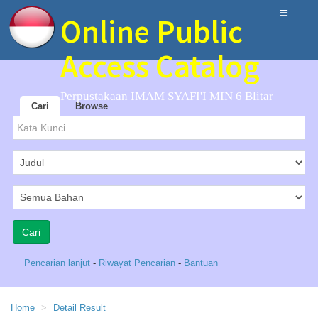
Online Public
Access Catalog
Perpustakaan IMAM SYAFI'I MIN 6 Blitar
Cari
Browse
Pencarian lanjut
-
Riwayat Pencarian
-
Bantuan
Home
Detail Result