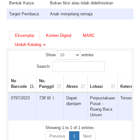
Bentuk Karya
Bukan fiksi atau tidak didefinisikan
Target Pembaca
Anak menjelang remaja
Eksemplar
Konten Digital
MARC
Unduh Katalog
Show
entries
Search:
No
No.
Barcode
Panggil
Akses
Lokasi
Ketersedi
0797/2023
738 W. l
Dapat
Perpustakaan
Tersedia
dipinjam
Pusat -
Ruang Baca
Umum
Showing 1 to 1 of 1 entries
Previous
1
Next