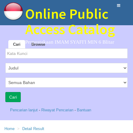
Online Public
Access Catalog
Perpustakaan IMAM SYAFI'I MIN 6 Blitar
Cari
Browse
Pencarian lanjut
-
Riwayat Pencarian
-
Bantuan
Home
Detail Result