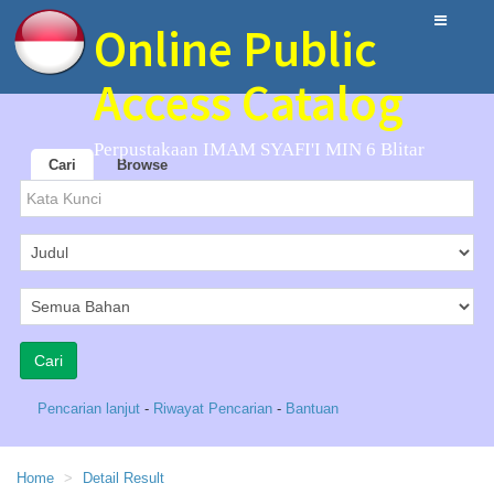
Online Public
Access Catalog
Perpustakaan IMAM SYAFI'I MIN 6 Blitar
Cari
Browse
Pencarian lanjut
-
Riwayat Pencarian
-
Bantuan
Home
Detail Result