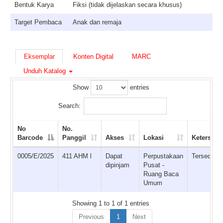
Bentuk Karya
Fiksi (tidak dijelaskan secara khusus)
Target Pembaca
Anak dan remaja
Eksemplar
Konten Digital
MARC
Unduh Katalog
Show
entries
Search:
No
No.
Barcode
Panggil
Akses
Lokasi
Ketersedi
0005/E/2025
411 AHM l
Dapat
Perpustakaan
Tersedia
dipinjam
Pusat -
Ruang Baca
Umum
Showing 1 to 1 of 1 entries
Previous
1
Next