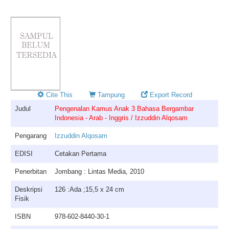
Cite This
Tampung
Export Record
Judul
Pengenalan Kamus Anak 3 Bahasa Bergambar
Indonesia - Arab - Inggris / Izzuddin Alqosam
Pengarang
Izzuddin Alqosam
EDISI
Cetakan Pertama
Penerbitan
Jombang : Lintas Media, 2010
Deskripsi
126 :Ada ;15,5 x 24 cm
Fisik
ISBN
978-602-8440-30-1