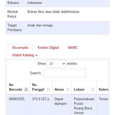
Bahasa
Indonesia
Bentuk
Bukan fiksi atau tidak didefinisikan
Karya
Target
Anak dan remaja
Pembaca
Eksemplar
Konten Digital
MARC
Unduh Katalog
Show
entries
Search:
No
No.
Barcode
Panggil
Akses
Lokasi
Ketersedi
0848/2025
372.6 IZZ p
Dapat
Perpustakaan
Tersedia
dipinjam
Pusat -
Ruang Baca
Umum