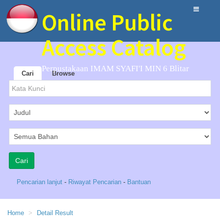
Online Public
Access Catalog
Perpustakaan IMAM SYAFI'I MIN 6 Blitar
Cari
Browse
Pencarian lanjut
-
Riwayat Pencarian
-
Bantuan
Home
Detail Result