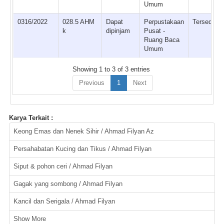
Umum
0316/2022
028.5 AHM
Dapat
Perpustakaan
Tersedia
k
dipinjam
Pusat -
Ruang Baca
Umum
Showing 1 to 3 of 3 entries
Previous
1
Next
Karya Terkait :
Keong Emas dan Nenek Sihir / Ahmad Filyan Az
Persahabatan Kucing dan Tikus / Ahmad Filyan
Siput & pohon ceri / Ahmad Filyan
Gagak yang sombong / Ahmad Filyan
Kancil dan Serigala / Ahmad Filyan
Show More