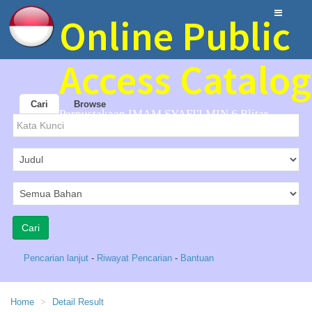
Online Public
Access Catalog
Cari
Browse
Perpustakaan IMAM SYAFI'I MIN 6 Blitar
Pencarian lanjut
-
Riwayat Pencarian
-
Bantuan
Home
Detail Result