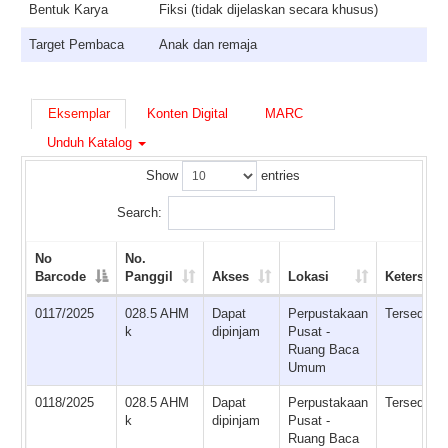
Bentuk Karya
Fiksi (tidak dijelaskan secara khusus)
Target Pembaca
Anak dan remaja
Eksemplar
Konten Digital
MARC
Unduh Katalog
Show
entries
Search:
No
No.
Barcode
Panggil
Akses
Lokasi
Ketersedi
0117/2025
028.5 AHM
Dapat
Perpustakaan
Tersedia
k
dipinjam
Pusat -
Ruang Baca
Umum
0118/2025
028.5 AHM
Dapat
Perpustakaan
Tersedia
k
dipinjam
Pusat -
Ruang Baca