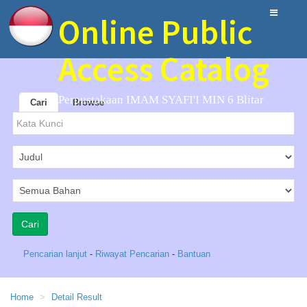
Online Public
Access Catalog
Perpustakaan IMAM SYAFI'I MIN 6 Blitar
Cari
Browse
Pencarian lanjut
-
Riwayat Pencarian
-
Bantuan
Home
Detail Result