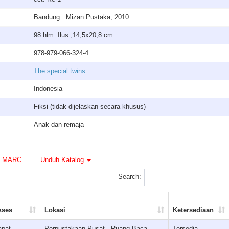
Bandung : Mizan Pustaka, 2010
98 hlm :Ilus ;14,5x20,8 cm
978-979-066-324-4
The special twins
Indonesia
Fiksi (tidak dijelaskan secara khusus)
Anak dan remaja
MARC
Unduh Katalog
Search:
kses
Lokasi
Ketersediaan
apat
Perpustakaan Pusat - Ruang Baca
Tersedia