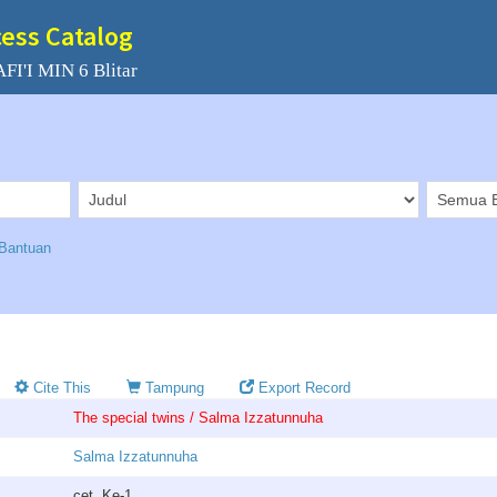
cess Catalog
I'I MIN 6 Blitar
Bantuan
Cite This
Tampung
Export Record
The special twins / Salma Izzatunnuha
Salma Izzatunnuha
cet. Ke-1