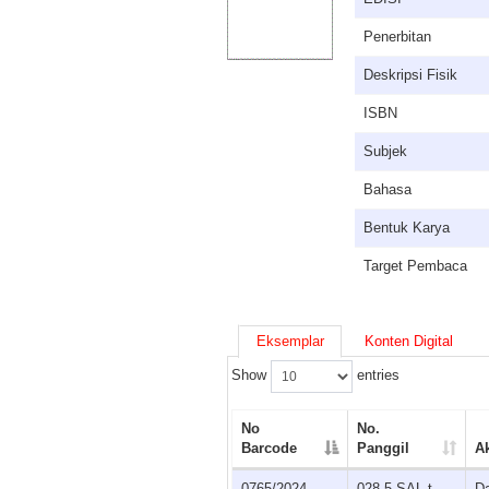
Penerbitan
Deskripsi Fisik
ISBN
Subjek
Bahasa
Bentuk Karya
Target Pembaca
Eksemplar
Konten Digital
Show
entries
No
No.
Barcode
Panggil
A
0765/2024
028.5 SAL t
D