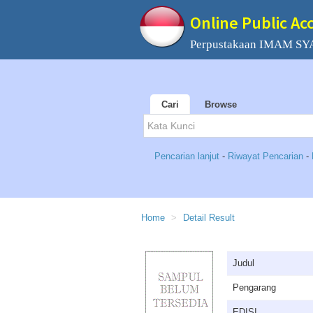
Online Public Ac
Perpustakaan IMAM SYAF
Cari
Browse
Pencarian lanjut
-
Riwayat Pencarian
-
Home
Detail Result
Judul
Pengarang
EDISI